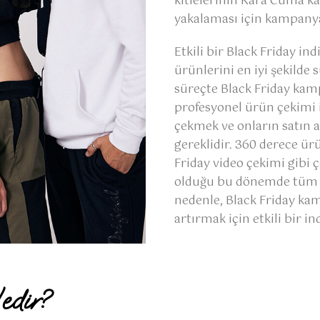
kitlelerinin Kara Cuma ka
yakalaması için kampanya 
Etkili bir Black Friday in
ürünlerini en iyi şekilde
süreçte Black Friday kamp
profesyonel ürün çekimi i
çekmek ve onların satın 
gereklidir. 360 derece ür
Friday video çekimi gibi 
olduğu bu dönemde tüm m
nedenle, Black Friday kamp
artırmak için etkili bir in
edir?