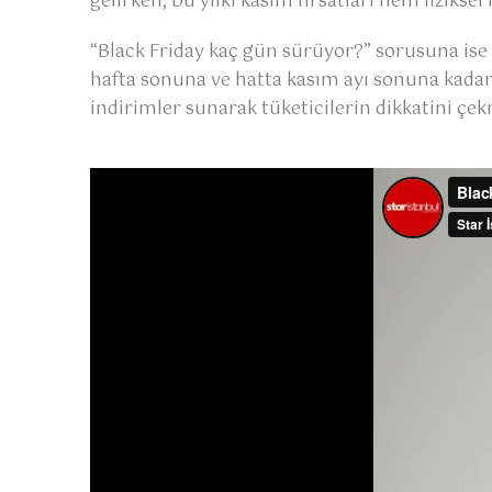
gelirken, bu yılki kasım fırsatları hem fiziks
“Black Friday kaç gün sürüyor?” sorusuna ise 
hafta sonuna ve hatta kasım ayı sonuna kadar
indirimler sunarak tüketicilerin dikkatini çe