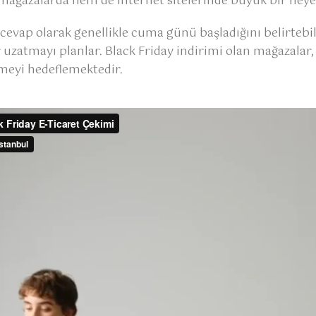
el mağazalarda hem de internet sitelerinde büyük bir hey
cevap olarak genellikle cuma günü başladığını belirtebil
 uzatmayı planlar. Black Friday indirimi olan mağazala
kmeyi hedeflemektedir.