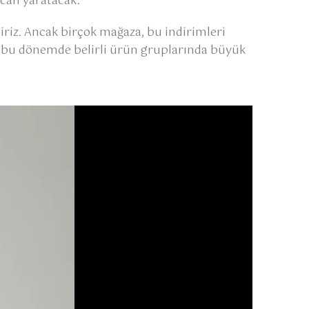
ecan yaratacak.
iriz. Ancak birçok mağaza, bu indirimleri
r, bu dönemde belirli ürün gruplarında büyük