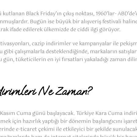
tlanan Black Friday’ın çıkış noktası, 1960’lar- ABD’de’
muşlardır. Bugün ise büyük bir alışveriş festivali halin
rak ifade edilerek ülkemizde de ciddi ilgi görüyor.
ivasyonları, cazip indirimler ve kampanyalar ile pekişm
gibi çalışmalarla desteklendiğinde, markaların satışlar
 gün, tüketicilerin en iyi fırsatları yakaladığı zaman dili
irimleri Ne Zaman?
i 28 Kasım Cuma günü başlayacak. Türkiye Kara Cuma indi
için hazırlık yaptığı bir dönemin başlangıcını işaret e
inde e-ticaret çekimi ile etkileyici bir şekilde sunulacakt