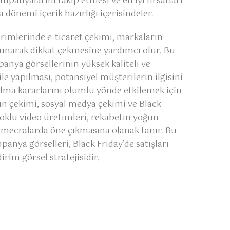
mpanyalarını takip etmesi ve en iyi fırsatları
dönemi içerik hazırlığı içerisindeler.
dirimlerinde e-ticaret çekimi, markaların
 sunarak dikkat çekmesine yardımcı olur. Bu
anya görsellerinin yüksek kaliteli ve
le yapılması, potansiyel müşterilerin ilgisini
alma kararlarını olumlu yönde etkilemek için
ün çekimi, sosyal medya çekimi ve Black
çoklu video üretimleri, rekabetin yoğun
ecralarda öne çıkmasına olanak tanır. Bu
anya görselleri, Black Friday’de satışları
dirim görsel stratejisidir.