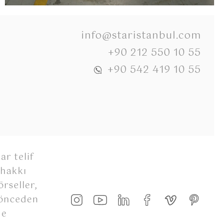
info@staristanbul.com
+90 212 550 10 55
+90 542 419 10 55
ar telif
 hakkı
rseller,
 önceden
de