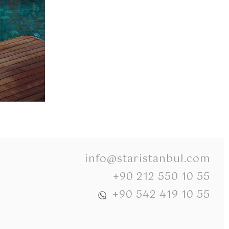
info@staristanbul.com
+90 212 550 10 55
+90 542 419 10 55