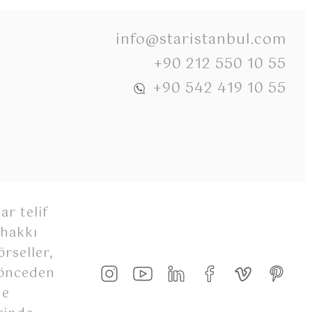
info@staristanbul.com
+90 212 550 10 55
+90 542 419 10 55
ar telif
 hakkı
rseller,
 önceden
de