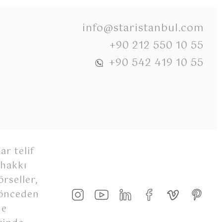
info@staristanbul.com
+90 212 550 10 55
+90 542 419 10 55
ar telif
 hakkı
rseller,
 önceden
de