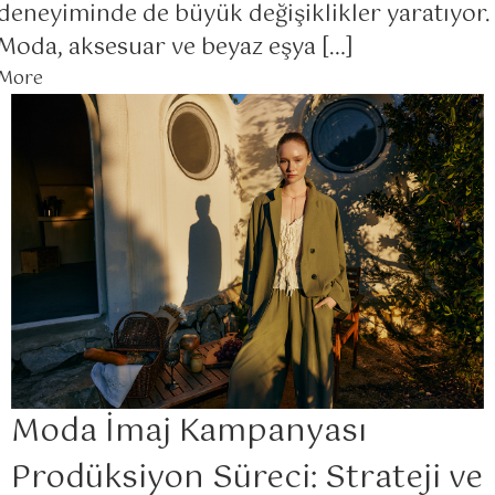
deneyiminde de büyük değişiklikler yaratıyor.
Moda, aksesuar ve beyaz eşya […]
More
Moda İmaj Kampanyası
Prodüksiyon Süreci: Strateji ve