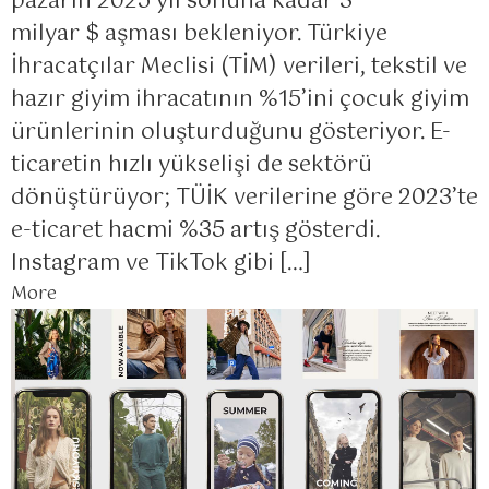
pazarın 2025 yıl sonuna kadar 3
milyar $ aşması bekleniyor. Türkiye
İhracatçılar Meclisi (TİM) verileri, tekstil ve
hazır giyim ihracatının %15’ini çocuk giyim
ürünlerinin oluşturduğunu gösteriyor. E-
ticaretin hızlı yükselişi de sektörü
dönüştürüyor; TÜİK verilerine göre 2023’te
e-ticaret hacmi %35 artış gösterdi.
Instagram ve TikTok gibi […]
More